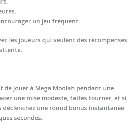
rs.
eures.
encourager un jeu fréquent.
vec les joueurs qui veulent des récompenses
attente.
st de jouer à Mega Moolah pendant une
acez une mise modeste, faites tourner, et si
s déclenchez une round bonus instantanée
lques secondes.