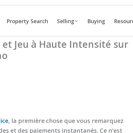
Property Search
Selling
Buying
Resour
 et Jeu à Haute Intensité sur
no
ice
, la première chose que vous remarquez
ides et des paiements instantanés. Ce n’est