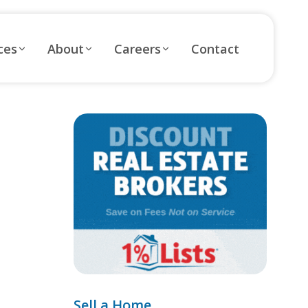
ces
About
Careers
Contact
Sell a Home