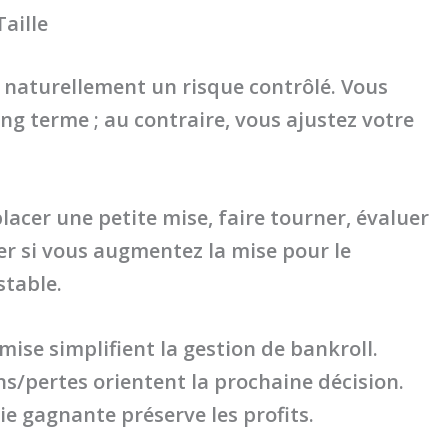
Taille
e naturellement un risque contrôlé. Vous
ong terme ; au contraire, vous ajustez votre
lacer une petite mise, faire tourner, évaluer
er si vous augmentez la mise pour le
stable.
ise simplifient la gestion de bankroll.
s/pertes orientent la prochaine décision.
ie gagnante préserve les profits.