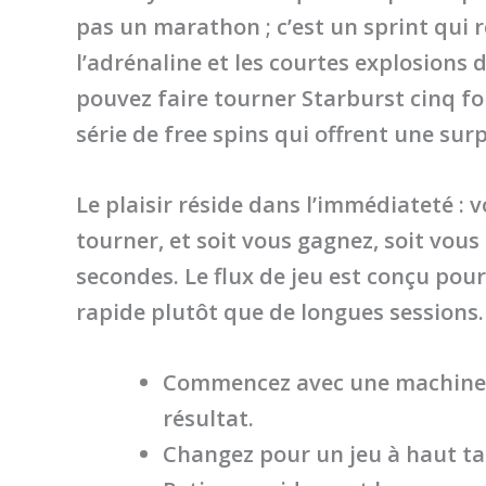
pas un marathon ; c’est un sprint qui 
l’adrénaline et les courtes explosions 
pouvez faire tourner Starburst cinq f
série de free spins qui offrent une su
Le plaisir réside dans l’immédiateté : 
tourner, et soit vous gagnez, soit vou
secondes. Le flux de jeu est conçu pour
rapide plutôt que de longues sessions.
Commencez avec une machine à 
résultat.
Changez pour un jeu à haut tau