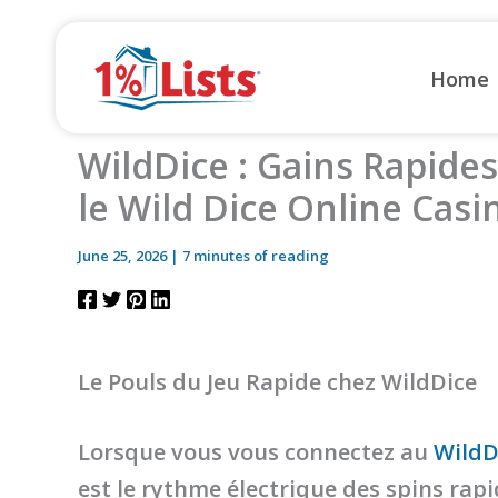
Skip
to
Home
content
WildDice : Gains Rapides
le Wild Dice Online Casi
June 25, 2026
|
7 minutes of reading
Le Pouls du Jeu Rapide chez WildDice
Lorsque vous vous connectez au
WildD
est le rythme électrique des spins rap