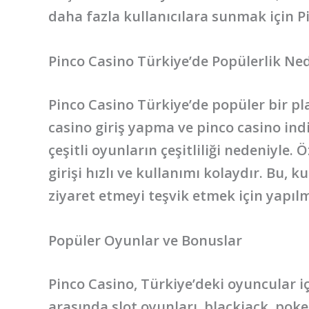
daha fazla kullanıcılara sunmak için P
Pinco Casino Türkiye’de Popülerlik Ne
Pinco Casino Türkiye’de popüler bir pla
casino giriş yapma ve pinco casino in
çeşitli oyunların çeşitliliği nedeniyle. 
girişi hızlı ve kullanımı kolaydır. Bu, k
ziyaret etmeyi teşvik etmek için yapılm
Popüler Oyunlar ve Bonuslar
Pinco Casino, Türkiye’deki oyuncular iç
arasında slot oyunları, blackjack, pok