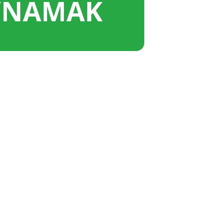
NAMAK