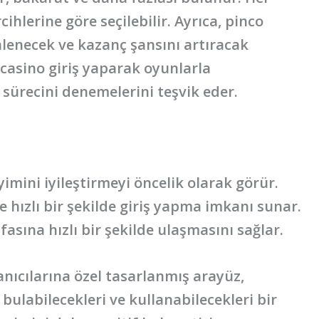
cihlerine göre seçilebilir. Ayrıca, pinco
nlenecek ve kazanç şansını artıracak
casino giriş yaparak oyunlarla
 sürecini denemelerini teşvik eder.
imini iyileştirmeyi öncelik olarak görür.
e hızlı bir şekilde giriş yapma imkanı sunar.
yfasına hızlı bir şekilde ulaşmasını sağlar.
anıcılarına özel tasarlanmış arayüz,
 bulabilecekleri ve kullanabilecekleri bir