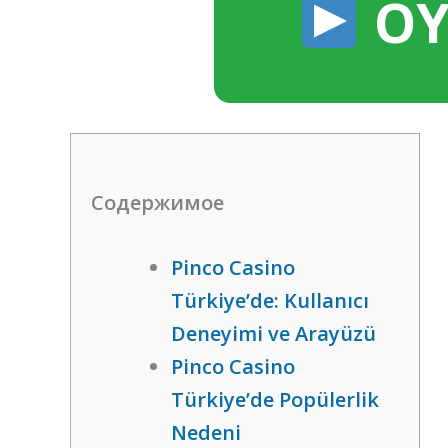
OY
Содержимое
Pinco Casino
Türkiye’de: Kullanıcı
Deneyimi ve Arayüzü
Pinco Casino
Türkiye’de Popülerlik
Nedeni