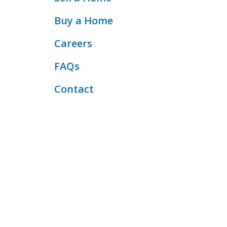
Buy a Home
Careers
FAQs
Contact