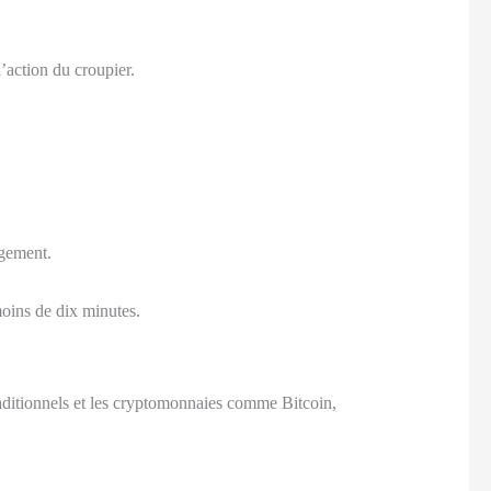
l’action du croupier.
agement.
moins de dix minutes.
traditionnels et les cryptomonnaies comme Bitcoin,