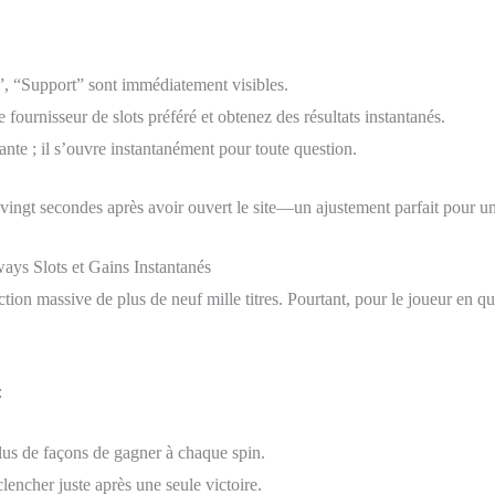
 “Support” sont immédiatement visibles.
fournisseur de slots préféré et obtenez des résultats instantanés.
ante ; il s’ouvre instantanément pour toute question.
ngt secondes après avoir ouvert le site—un ajustement parfait pour un j
ays Slots et Gains Instantanés
ction massive de plus de neuf mille titres. Pourtant, pour le joueur en qu
:
s de façons de gagner à chaque spin.
lencher juste après une seule victoire.