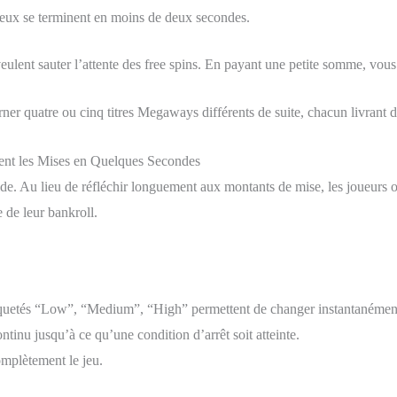
jeux se terminent en moins de deux secondes.
eulent sauter l’attente des free spins. En payant une petite somme, vou
rner quatre ou cinq titres Megaways différents de suite, chacun livrant 
ent les Mises en Quelques Secondes
ide. Au lieu de réfléchir longuement aux montants de mise, les joueurs 
 de leur bankroll.
quetés “Low”, “Medium”, “High” permettent de changer instantanémen
ntinu jusqu’à ce qu’une condition d’arrêt soit atteinte.
omplètement le jeu.