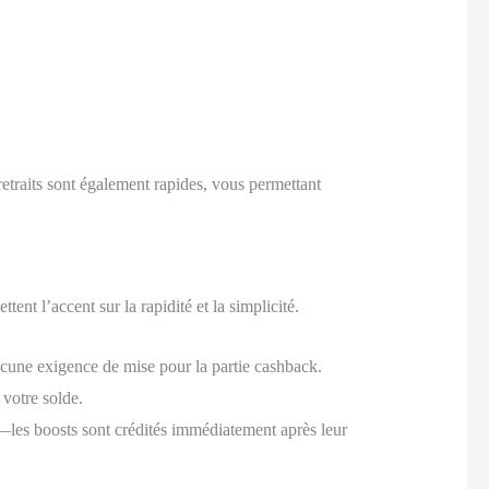
etraits sont également rapides, vous permettant
nt l’accent sur la rapidité et la simplicité.
cune exigence de mise pour la partie cashback.
votre solde.
—les boosts sont crédités immédiatement après leur