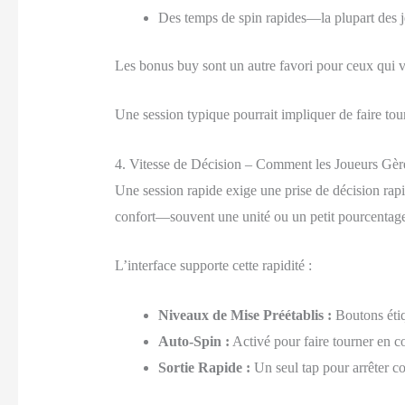
Des temps de spin rapides—la plupart des 
Les bonus buy sont un autre favori pour ceux qui v
Une session typique pourrait impliquer de faire tou
4. Vitesse de Décision – Comment les Joueurs Gèr
Une session rapide exige une prise de décision rap
confort—souvent une unité ou un petit pourcentage
L’interface supporte cette rapidité :
Niveaux de Mise Préétablis :
Boutons éti
Auto‑Spin :
Activé pour faire tourner en co
Sortie Rapide :
Un seul tap pour arrêter c