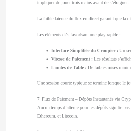
impliquer de jouer trois mains avant de s’éloigner.
La faible latence du flux en direct garantit que la 
Les éléments clés favorisant une play rapide :
Interface Simplifiée du Croupier :
Un seul
Vitesse de Paiement :
Les résultats s’affi
Limites de Table :
De faibles mises minima
Une session courte typique se termine lorsque le jo
7. Flux de Paiement – Dépôts Instantanés via Crypt
Aucun temps d’attente pour les dépôts signifie pas 
Ethereum, et Litecoin.