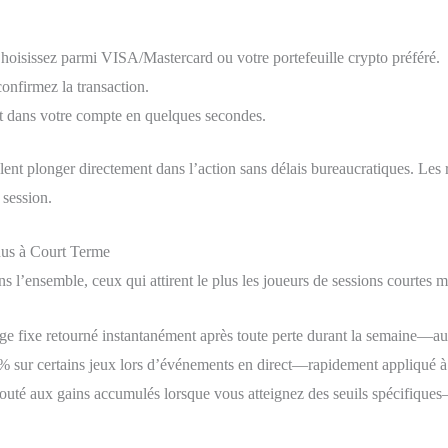
oisissez parmi VISA/Mastercard ou votre portefeuille crypto préféré.
onfirmez la transaction.
t dans votre compte en quelques secondes.
ent plonger directement dans l’action sans délais bureaucratiques. Les r
 session.
nus à Court Terme
ensemble, ceux qui attirent le plus les joueurs de sessions courtes mette
 fixe retourné instantanément après toute perte durant la semaine—au
 sur certains jeux lors d’événements en direct—rapidement appliqué à 
uté aux gains accumulés lorsque vous atteignez des seuils spécifiques