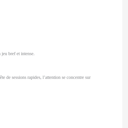
eu bref et intense.
ête de sessions rapides, l’attention se concentre sur